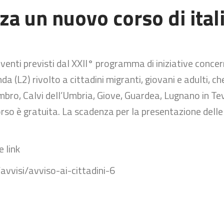
za un nuovo corso di ital
rventi previsti dal XXII° programma di iniziative conce
da (L2) rivolto a cittadini migranti, giovani e adulti, c
mbro, Calvi dell’Umbria, Giove, Guardea, Lugnano in Teve
orso è gratuita. La scadenza per la presentazione dell
e link
avvisi/avviso-ai-cittadini-6