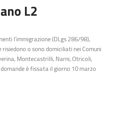
iano L2
rnenti l’immigrazione (DLgs 286/98),
he risiedono o sono domiciliati nei Comuni
rina, Montecastrilli, Narni, Otricoli,
e domande è fissata il giorno 10 marzo