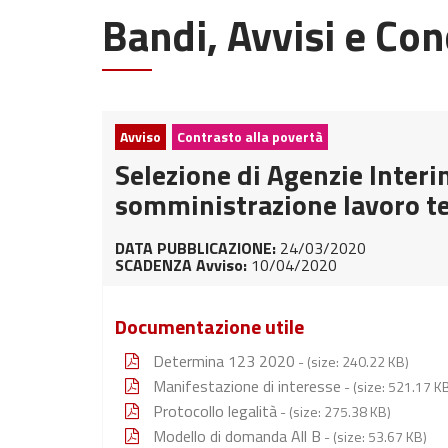
Bandi, Avvisi e Con
Avviso
Contrasto alla povertà
Selezione di Agenzie Interin
somministrazione lavoro 
DATA PUBBLICAZIONE:
24/03/2020
SCADENZA Avviso:
10/04/2020
Documentazione utile
Determina 123 2020
- (size: 240.22 KB)
Manifestazione di interesse
- (size: 521.17 K
Protocollo legalità
- (size: 275.38 KB)
Modello di domanda All B
- (size: 53.67 KB)