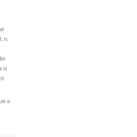
ne
. n.
dei
 si
to
que a