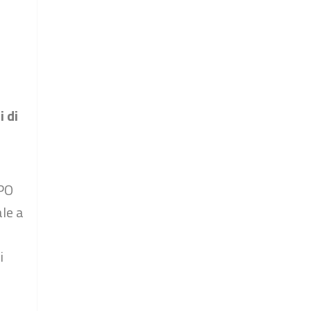
i di
 PO
ale a
i